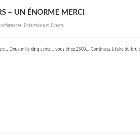
ERS – UN ÉNORME MERCI
Y:
onferences
,
Entertaiment
,
Events
liers… Deux mille cinq cents… vous étiez 2500… Continuez à faire du bruit 