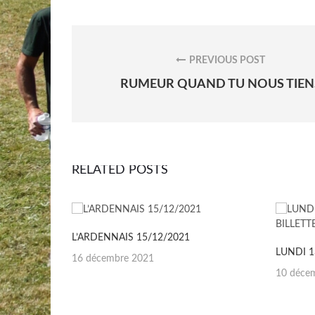
Navigation
de
PREVIOUS POST
l’article
PREVIOUS
RUMEUR QUAND TU NOUS TIEN
POST:
RELATED POSTS
L’ARDENNAIS 15/12/2021
Posted
16 décembre 2021
on
Posted
10 déce
on