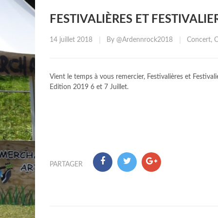
FESTIVALIÈRES ET FESTIVALI
Posted
CATEGOR
14 juillet 2018
By
@ardennrock2018
Concert
,
C
on
Vient le temps à vous remercier, Festivalières et Festiva
Edition 2019 6 et 7 Juillet.
PARTAGER