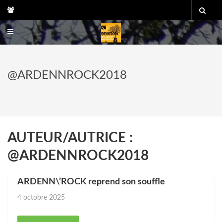
Skip
to
content
@ARDENNROCK2018
AUTEUR/AUTRICE :
@ARDENNROCK2018
ARDENN\’ROCK reprend son souffle
Posted
4 octobre 2025
on