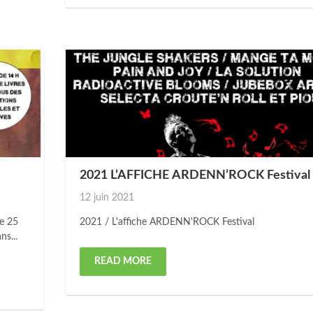
2021 L’AFFICHE ARDENN’ROCK Festival
Posted
12 juin 2021
on
le 25
2021 / L'affiche ARDENN'ROCK Festival
ns...
READ MORE