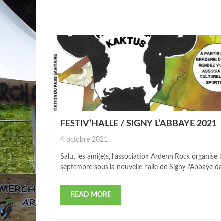
FESTIV’HALLE / SIGNY L’ABBAYE 2021
Posted
4 octobre 2021
on
Salut les ami(e)s, l'association Ardenn'Rock organise 
septembre sous la nouvelle halle de Signy l'Abbaye da
READ MORE