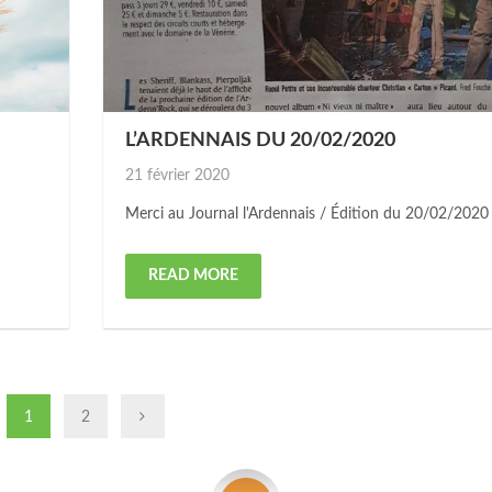
L’ARDENNAIS DU 20/02/2020
Posted
21 février 2020
on
e
Merci au Journal l'Ardennais / Édition du 20/02/202
READ MORE
1
2